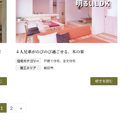
家
４人兄弟がのびのび過ごせる、木の家
住宅カテゴリー
戸建て住宅
、
注文住宅
施工エリア
越前市
む
続きを読む
1
2
»
固
固
定
定
ペ
ペ