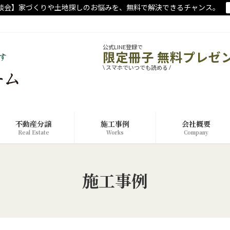
談会】家づくりや土地探しのお悩みを、無料で解決できるチャンス。
公式LINE登録で
限定冊子 無料プレゼ
\ スマホでいつでも読める /
不動産分譲
施工事例
会社概要
Real Estate
Works
Company
施工事例