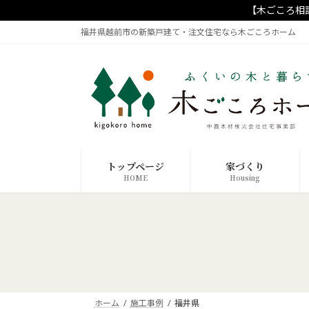
コ
ナ
【木ごころ相
ン
ビ
福井県越前市の新築戸建て・注文住宅なら木ごころホーム
テ
ゲ
ン
ー
ツ
シ
へ
ョ
ス
ン
キ
に
ッ
移
プ
動
トップページ
家づくり
HOME
Housing
ホーム
施工事例
福井県