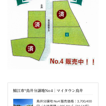
鯖江市*鳥井分譲地No4｜マイタウン鳥井
鳥井分譲地 No4 販売価格：3,700,400